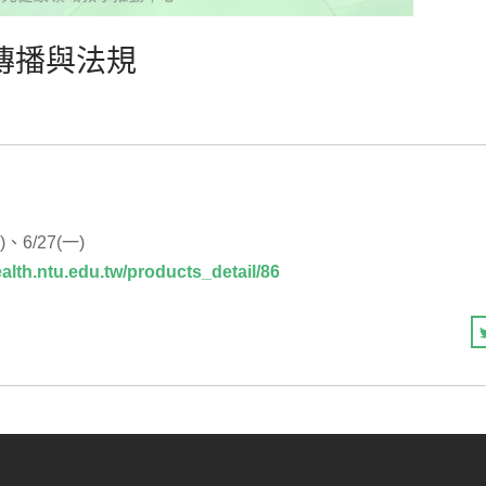
傳播與法規
)、6/27(一)
ealth.ntu.edu.tw/products_detail/86